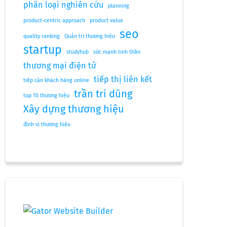
phân loại nghiên cứu
planning
product-centric approach
product value
seo
quality ranking
Quản trị thương hiệu
startup
studyhub
sức mạnh tinh thần
thương mại điện tử
tiếp thị liên kết
tiếp cận khách hàng online
trần trí dũng
top 10 thương hiệu
Xây dựng thương hiệu
định vị thương hiệu