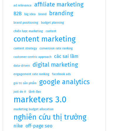
affiliate marketing
ad relevance
branding
B2B
big idea
brand
brand positioning
budget planning
chiến lược marketing
content
content marketing
content strategy
conversion rate ranking
các sai lầm
customer-centric approach
digital marketing
data-driven
engagement rate ranking
facebook ads
google analytics
giá trị sản phẩm
just do it
lãnh đạo
marketers 3.0
marketing budget allocation
nghiên cứu thị trường
nike
off-page seo