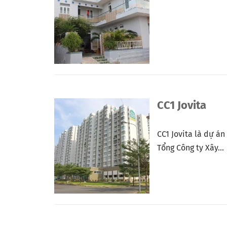
CC1 Jovita
CC1 Jovita là dự á
Tổng Công ty Xây...