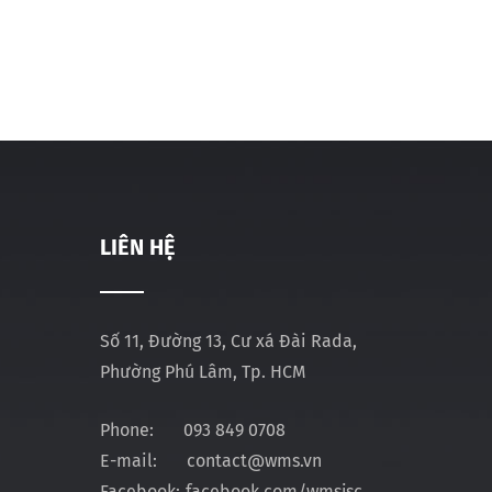
LIÊN HỆ
Số 11, Đường 13, Cư xá Đài Rada,
Phường Phú Lâm, Tp. HCM
Phone:
093 849 0708
E-mail:
contact@wms.vn
Facebook:
facebook.com/wmsjsc