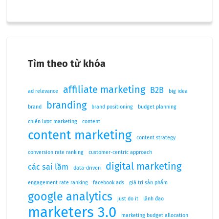
Tìm theo từ khóa
affiliate marketing
B2B
ad relevance
big idea
branding
brand
brand positioning
budget planning
chiến lược marketing
content
content marketing
content strategy
conversion rate ranking
customer-centric approach
digital marketing
các sai lầm
data-driven
engagement rate ranking
facebook ads
giá trị sản phẩm
google analytics
just do it
lãnh đạo
marketers 3.0
marketing budget allocation