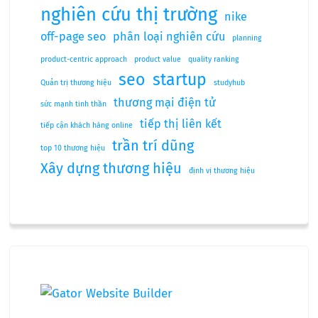
nghiên cứu thị trường
nike
off-page seo
phân loại nghiên cứu
planning
product-centric approach
product value
quality ranking
seo
startup
Quản trị thương hiệu
studyhub
thương mại điện tử
sức mạnh tinh thần
tiếp thị liên kết
tiếp cận khách hàng online
trần trí dũng
top 10 thương hiệu
Xây dựng thương hiệu
định vị thương hiệu