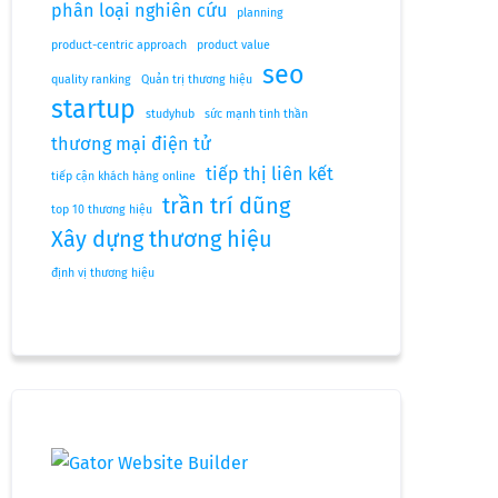
phân loại nghiên cứu
planning
product-centric approach
product value
seo
quality ranking
Quản trị thương hiệu
startup
studyhub
sức mạnh tinh thần
thương mại điện tử
tiếp thị liên kết
tiếp cận khách hàng online
trần trí dũng
top 10 thương hiệu
Xây dựng thương hiệu
định vị thương hiệu