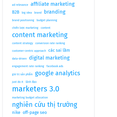
affiliate marketing
ad relevance
branding
B2B
big idea
brand
brand positioning
budget planning
chiến lược marketing
content
content marketing
content strategy
conversion rate ranking
các sai lầm
customer-centric approach
digital marketing
data-driven
engagement rate ranking
facebook ads
google analytics
giá trị sản phẩm
just do it
lãnh đạo
marketers 3.0
marketing budget allocation
nghiên cứu thị trường
nike
off-page seo