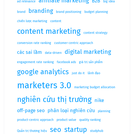
affiliate marketing
B2B
ad relevance
big idea
branding
brand
brand positioning
budget planning
chiến lược marketing
content
content marketing
content strategy
conversion rate ranking
customer-centric approach
digital marketing
các sai lầm
data-driven
engagement rate ranking
facebook ads
giá trị sản phẩm
google analytics
just do it
lãnh đạo
marketers 3.0
marketing budget allocation
nghiên cứu thị trường
nike
off-page seo
phân loại nghiên cứu
planning
product-centric approach
product value
quality ranking
seo
startup
Quản trị thương hiệu
studyhub