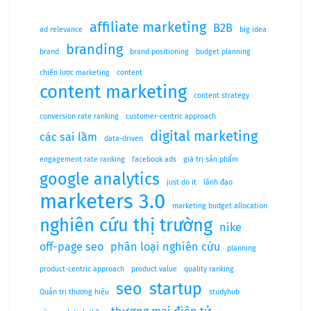
affiliate marketing
B2B
ad relevance
big idea
branding
brand
brand positioning
budget planning
chiến lược marketing
content
content marketing
content strategy
conversion rate ranking
customer-centric approach
digital marketing
các sai lầm
data-driven
engagement rate ranking
facebook ads
giá trị sản phẩm
google analytics
just do it
lãnh đạo
marketers 3.0
marketing budget allocation
nghiên cứu thị trường
nike
off-page seo
phân loại nghiên cứu
planning
product-centric approach
product value
quality ranking
seo
startup
Quản trị thương hiệu
studyhub