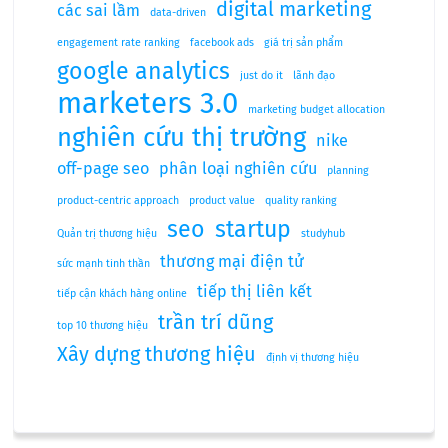
digital marketing
các sai lầm
data-driven
engagement rate ranking
facebook ads
giá trị sản phẩm
google analytics
just do it
lãnh đạo
marketers 3.0
marketing budget allocation
nghiên cứu thị trường
nike
off-page seo
phân loại nghiên cứu
planning
product-centric approach
product value
quality ranking
seo
startup
Quản trị thương hiệu
studyhub
thương mại điện tử
sức mạnh tinh thần
tiếp thị liên kết
tiếp cận khách hàng online
trần trí dũng
top 10 thương hiệu
Xây dựng thương hiệu
định vị thương hiệu