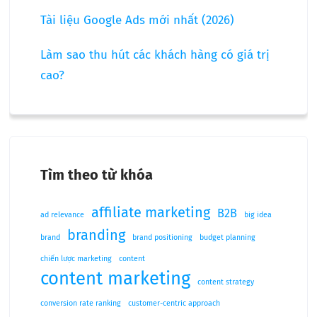
Tài liệu Google Ads mới nhất (2026)
Làm sao thu hút các khách hàng có giá trị
cao?
Tìm theo từ khóa
affiliate marketing
B2B
ad relevance
big idea
branding
brand
brand positioning
budget planning
chiến lược marketing
content
content marketing
content strategy
conversion rate ranking
customer-centric approach