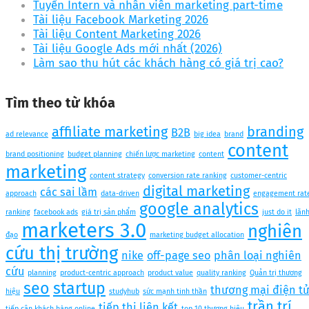
Tuyển Intern và nhân viên marketing part-time
Tài liệu Facebook Marketing 2026
Tài liệu Content Marketing 2026
Tài liệu Google Ads mới nhất (2026)
Làm sao thu hút các khách hàng có giá trị cao?
Tìm theo từ khóa
affiliate marketing
branding
B2B
ad relevance
big idea
brand
content
brand positioning
budget planning
chiến lược marketing
content
marketing
content strategy
conversion rate ranking
customer-centric
digital marketing
các sai lầm
approach
data-driven
engagement rat
google analytics
ranking
facebook ads
giá trị sản phẩm
just do it
lãn
marketers 3.0
nghiên
đạo
marketing budget allocation
cứu thị trường
nike
off-page seo
phân loại nghiên
cứu
planning
product-centric approach
product value
quality ranking
Quản trị thương
seo
startup
thương mại điện t
hiệu
studyhub
sức mạnh tinh thần
trần trí
tiếp thị liên kết
tiếp cận khách hàng online
top 10 thương hiệu