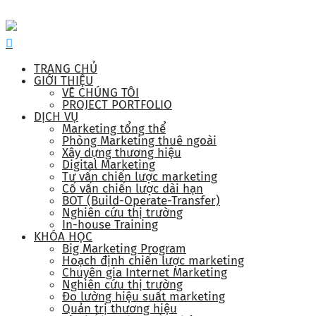
TRANG CHỦ
GIỚI THIỆU
VỀ CHÚNG TÔI
PROJECT PORTFOLIO
DỊCH VỤ
Marketing tổng thể
Phòng Marketing thuê ngoài
Xây dựng thương hiệu
Digital Marketing
Tư vấn chiến lược marketing
Cố vấn chiến lược dài hạn
BOT (Build-Operate-Transfer)
Nghiên cứu thị trường
In-house Training
KHÓA HỌC
Big Marketing Program
Hoạch định chiến lược marketing
Chuyên gia Internet Marketing
Nghiên cứu thị trường
Đo lường hiệu suất marketing
Quản trị thương hiệu