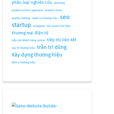
phân loại nghiên cứu
planning
product-centric approach
product value
seo
quality ranking
Quản trị thương hiệu
startup
studyhub
sức mạnh tinh thần
thương mại điện tử
tiếp thị liên kết
tiếp cận khách hàng online
trần trí dũng
top 10 thương hiệu
Xây dựng thương hiệu
định vị thương hiệu