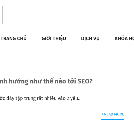
TRANG CHỦ
GIỚI THIỆU
DỊCH VỤ
KHÓA H
ảnh hưởng như thế nào tới SEO?
c đây tập trung rất nhiều vào 2 yếu...
+ READ MORE