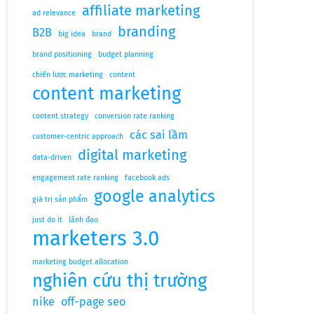
affiliate marketing
ad relevance
branding
B2B
big idea
brand
brand positioning
budget planning
chiến lược marketing
content
content marketing
content strategy
conversion rate ranking
các sai lầm
customer-centric approach
digital marketing
data-driven
engagement rate ranking
facebook ads
google analytics
giá trị sản phẩm
just do it
lãnh đạo
marketers 3.0
marketing budget allocation
nghiên cứu thị trường
nike
off-page seo