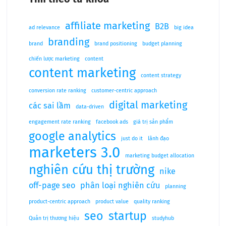
affiliate marketing
B2B
ad relevance
big idea
branding
brand
brand positioning
budget planning
chiến lược marketing
content
content marketing
content strategy
conversion rate ranking
customer-centric approach
digital marketing
các sai lầm
data-driven
engagement rate ranking
facebook ads
giá trị sản phẩm
google analytics
just do it
lãnh đạo
marketers 3.0
marketing budget allocation
nghiên cứu thị trường
nike
off-page seo
phân loại nghiên cứu
planning
product-centric approach
product value
quality ranking
seo
startup
Quản trị thương hiệu
studyhub