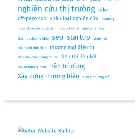
marketing budget allocation
nghiên cứu thị trường
nike
off-page seo
phân loại nghiên cứu
planning
product-centric approach
product value
quality ranking
seo
startup
Quản trị thương hiệu
studyhub
thương mại điện tử
sức mạnh tinh thần
tiếp thị liên kết
tiếp cận khách hàng online
trần trí dũng
top 10 thương hiệu
Xây dựng thương hiệu
định vị thương hiệu