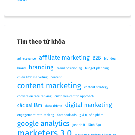
Tìm theo từ khóa
affiliate marketing
B2B
ad relevance
big idea
branding
brand
brand positioning
budget planning
chiến lược marketing
content
content marketing
content strategy
conversion rate ranking
customer-centric approach
digital marketing
các sai lầm
data-driven
engagement rate ranking
facebook ads
giá trị sản phẩm
google analytics
just do it
lãnh đạo
marketers 3.0