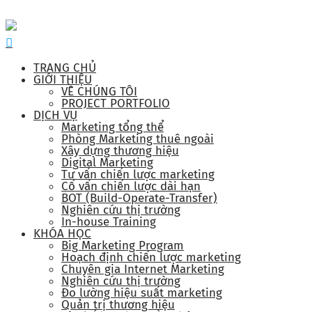
TRANG CHỦ
GIỚI THIỆU
VỀ CHÚNG TÔI
PROJECT PORTFOLIO
DỊCH VỤ
Marketing tổng thể
Phòng Marketing thuê ngoài
Xây dựng thương hiệu
Digital Marketing
Tư vấn chiến lược marketing
Cố vấn chiến lược dài hạn
BOT (Build-Operate-Transfer)
Nghiên cứu thị trường
In-house Training
KHÓA HỌC
Big Marketing Program
Hoạch định chiến lược marketing
Chuyên gia Internet Marketing
Nghiên cứu thị trường
Đo lường hiệu suất marketing
Quản trị thương hiệu