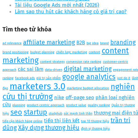
Tài liệu Google Ads mới nhất (2026)
Làm sao thu hút các khách hàng có giá trị cao?
Tìm theo từ khóa
affiliate marketing
branding
B2B
ad relevance
big idea
brand
content
brand positioning
budget planning
chiến lược marketing
content
marketing
content strategy
conversion rate ranking
customer-centric
digital marketing
các sai lầm
approach
data-driven
engagement rat
google analytics
ranking
facebook ads
giá trị sản phẩm
just do it
lãn
marketers 3.0
nghiên
đạo
marketing budget allocation
cứu thị trường
nike
off-page seo
phân loại nghiên
cứu
planning
product-centric approach
product value
quality ranking
Quản trị thương
seo
startup
thương mại điện t
hiệu
studyhub
sức mạnh tinh thần
trần trí
tiếp thị liên kết
tiếp cận khách hàng online
top 10 thương hiệu
dũng
Xây dựng thương hiệu
định vị thương hiệu