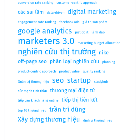
conversion rate ranking
customer-centric approach
digital marketing
các sai lầm
data-driven
engagement rate ranking
facebook ads
giá trị sản phẩm
google analytics
just do it
lãnh đạo
marketers 3.0
marketing budget allocation
nghiên cứu thị trường
nike
off-page seo
phân loại nghiên cứu
planning
product-centric approach
product value
quality ranking
seo
startup
Quản trị thương hiệu
studyhub
thương mại điện tử
sức mạnh tinh thần
tiếp thị liên kết
tiếp cận khách hàng online
trần trí dũng
top 10 thương hiệu
Xây dựng thương hiệu
định vị thương hiệu