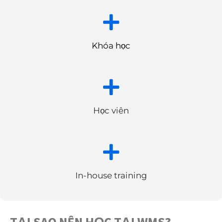
+
Khóa học
+
Học viên
+
In-house training
TẠI SAO NÊN HỌC TẠI WMS?