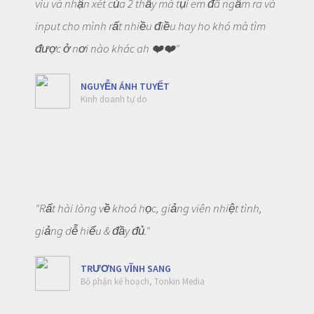
viu và nhận xét của 2 thầy mà tụi em đã ngẫm ra và
input cho mình rất nhiều điều hay ho khó mà tìm
được ở nơi nào khác ah ❤️❤️"
NGUYỄN ÁNH TUYẾT
Kinh doanh tự do
"Rất hài lòng về khoá học, giảng viên nhiệt tình,
giảng dễ hiểu & đầy đủ."
TRƯƠNG VĨNH SANG
Bộ phận kế hoạch, Tonkin Media