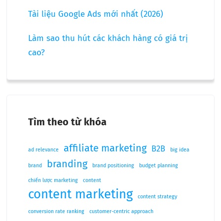
Tài liệu Google Ads mới nhất (2026)
Làm sao thu hút các khách hàng có giá trị
cao?
Tìm theo từ khóa
affiliate marketing
B2B
ad relevance
big idea
branding
brand
brand positioning
budget planning
chiến lược marketing
content
content marketing
content strategy
conversion rate ranking
customer-centric approach