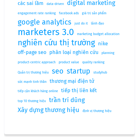
digital marketing
các sai lầm
data-driven
engagement rate ranking
facebook ads
giá trị sản phẩm
google analytics
just do it
lãnh đạo
marketers 3.0
marketing budget allocation
nghiên cứu thị trường
nike
off-page seo
phân loại nghiên cứu
planning
product-centric approach
product value
quality ranking
seo
startup
Quản trị thương hiệu
studyhub
thương mại điện tử
sức mạnh tinh thần
tiếp thị liên kết
tiếp cận khách hàng online
trần trí dũng
top 10 thương hiệu
Xây dựng thương hiệu
định vị thương hiệu