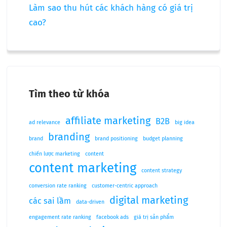
Làm sao thu hút các khách hàng có giá trị
cao?
Tìm theo từ khóa
affiliate marketing
B2B
ad relevance
big idea
branding
brand
brand positioning
budget planning
chiến lược marketing
content
content marketing
content strategy
conversion rate ranking
customer-centric approach
digital marketing
các sai lầm
data-driven
engagement rate ranking
facebook ads
giá trị sản phẩm