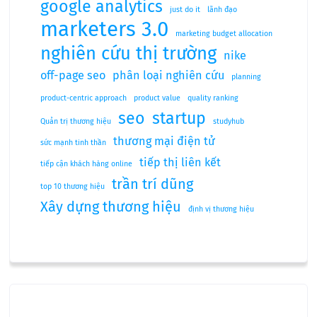
google analytics
just do it
lãnh đạo
marketers 3.0
marketing budget allocation
nghiên cứu thị trường
nike
off-page seo
phân loại nghiên cứu
planning
product-centric approach
product value
quality ranking
seo
startup
Quản trị thương hiệu
studyhub
thương mại điện tử
sức mạnh tinh thần
tiếp thị liên kết
tiếp cận khách hàng online
trần trí dũng
top 10 thương hiệu
Xây dựng thương hiệu
định vị thương hiệu