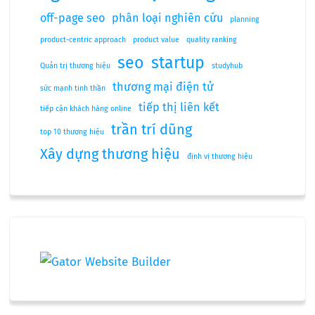
off-page seo
phân loại nghiên cứu
planning
product-centric approach
product value
quality ranking
seo
startup
Quản trị thương hiệu
studyhub
thương mại điện tử
sức mạnh tinh thần
tiếp thị liên kết
tiếp cận khách hàng online
trần trí dũng
top 10 thương hiệu
Xây dựng thương hiệu
định vị thương hiệu