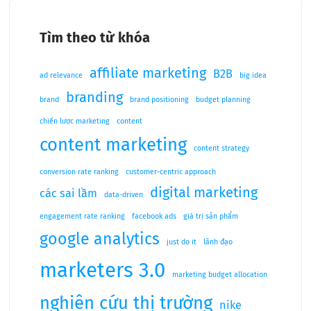
Tìm theo từ khóa
affiliate marketing
B2B
ad relevance
big idea
branding
brand
brand positioning
budget planning
chiến lược marketing
content
content marketing
content strategy
conversion rate ranking
customer-centric approach
digital marketing
các sai lầm
data-driven
engagement rate ranking
facebook ads
giá trị sản phẩm
google analytics
just do it
lãnh đạo
marketers 3.0
marketing budget allocation
nghiên cứu thị trường
nike