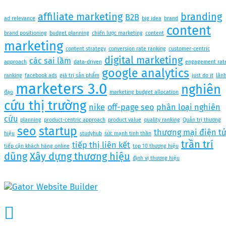
affiliate marketing
branding
B2B
ad relevance
big idea
brand
content
brand positioning
budget planning
chiến lược marketing
content
marketing
content strategy
conversion rate ranking
customer-centric
digital marketing
các sai lầm
approach
data-driven
engagement rat
google analytics
ranking
facebook ads
giá trị sản phẩm
just do it
lãn
marketers 3.0
nghiên
đạo
marketing budget allocation
cứu thị trường
nike
off-page seo
phân loại nghiên
cứu
planning
product-centric approach
product value
quality ranking
Quản trị thương
seo
startup
thương mại điện t
hiệu
studyhub
sức mạnh tinh thần
trần trí
tiếp thị liên kết
tiếp cận khách hàng online
top 10 thương hiệu
dũng
Xây dựng thương hiệu
định vị thương hiệu