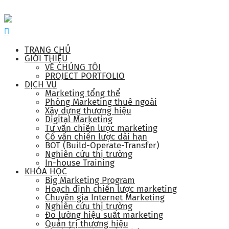
TRANG CHỦ
GIỚI THIỆU
VỀ CHÚNG TÔI
PROJECT PORTFOLIO
DỊCH VỤ
Marketing tổng thể
Phòng Marketing thuê ngoài
Xây dựng thương hiệu
Digital Marketing
Tư vấn chiến lược marketing
Cố vấn chiến lược dài hạn
BOT (Build-Operate-Transfer)
Nghiên cứu thị trường
In-house Training
KHÓA HỌC
Big Marketing Program
Hoạch định chiến lược marketing
Chuyên gia Internet Marketing
Nghiên cứu thị trường
Đo lường hiệu suất marketing
Quản trị thương hiệu