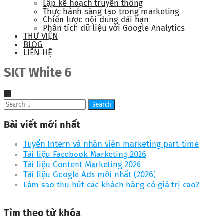
Lập kế hoạch truyền thông
Thực hành sáng tạo trong marketing
Chiến lược nội dung dài hạn
Phân tích dữ liệu với Google Analytics
THƯ VIỆN
BLOG
LIÊN HỆ
SKT White 6
Bài viết mới nhất
Tuyển Intern và nhân viên marketing part-time
Tài liệu Facebook Marketing 2026
Tài liệu Content Marketing 2026
Tài liệu Google Ads mới nhất (2026)
Làm sao thu hút các khách hàng có giá trị cao?
Tìm theo từ khóa