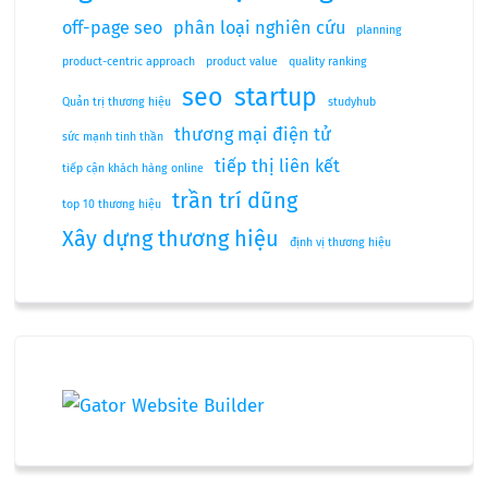
off-page seo
phân loại nghiên cứu
planning
product-centric approach
product value
quality ranking
seo
startup
Quản trị thương hiệu
studyhub
thương mại điện tử
sức mạnh tinh thần
tiếp thị liên kết
tiếp cận khách hàng online
trần trí dũng
top 10 thương hiệu
Xây dựng thương hiệu
định vị thương hiệu