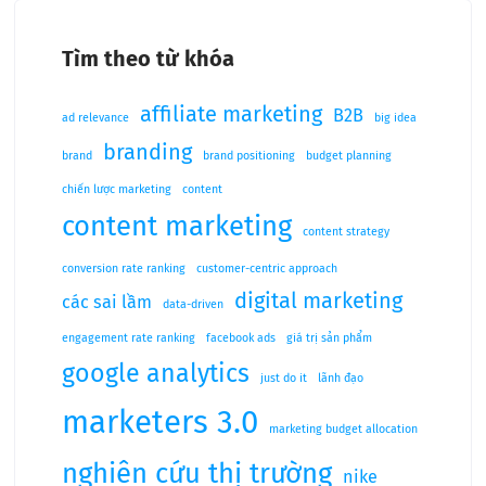
Tìm theo từ khóa
affiliate marketing
B2B
ad relevance
big idea
branding
brand
brand positioning
budget planning
chiến lược marketing
content
content marketing
content strategy
conversion rate ranking
customer-centric approach
digital marketing
các sai lầm
data-driven
engagement rate ranking
facebook ads
giá trị sản phẩm
google analytics
just do it
lãnh đạo
marketers 3.0
marketing budget allocation
nghiên cứu thị trường
nike