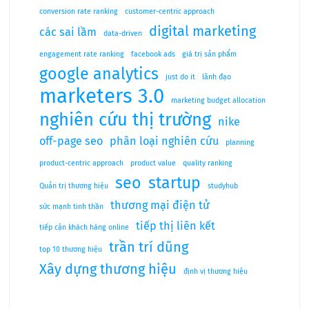
conversion rate ranking
customer-centric approach
digital marketing
các sai lầm
data-driven
engagement rate ranking
facebook ads
giá trị sản phẩm
google analytics
just do it
lãnh đạo
marketers 3.0
marketing budget allocation
nghiên cứu thị trường
nike
off-page seo
phân loại nghiên cứu
planning
product-centric approach
product value
quality ranking
seo
startup
Quản trị thương hiệu
studyhub
thương mại điện tử
sức mạnh tinh thần
tiếp thị liên kết
tiếp cận khách hàng online
trần trí dũng
top 10 thương hiệu
Xây dựng thương hiệu
định vị thương hiệu