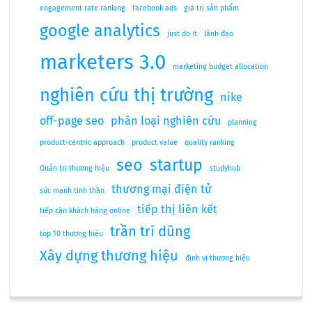
engagement rate ranking
facebook ads
giá trị sản phẩm
google analytics
just do it
lãnh đạo
marketers 3.0
marketing budget allocation
nghiên cứu thị trường
nike
off-page seo
phân loại nghiên cứu
planning
product-centric approach
product value
quality ranking
seo
startup
Quản trị thương hiệu
studyhub
thương mại điện tử
sức mạnh tinh thần
tiếp thị liên kết
tiếp cận khách hàng online
trần trí dũng
top 10 thương hiệu
Xây dựng thương hiệu
định vị thương hiệu