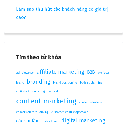
Làm sao thu hút các khách hàng có giá trị
cao?
Tìm theo từ khóa
affiliate marketing
B2B
ad relevance
big idea
branding
brand
brand positioning
budget planning
chiến lược marketing
content
content marketing
content strategy
conversion rate ranking
customer-centric approach
digital marketing
các sai lầm
data-driven