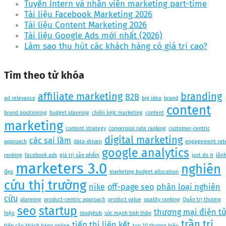
Tuyển Intern và nhân viên marketing part-time
Tài liệu Facebook Marketing 2026
Tài liệu Content Marketing 2026
Tài liệu Google Ads mới nhất (2026)
Làm sao thu hút các khách hàng có giá trị cao?
Tìm theo từ khóa
affiliate marketing
branding
B2B
ad relevance
big idea
brand
content
brand positioning
budget planning
chiến lược marketing
content
marketing
content strategy
conversion rate ranking
customer-centric
digital marketing
các sai lầm
approach
data-driven
engagement rat
google analytics
ranking
facebook ads
giá trị sản phẩm
just do it
lãn
marketers 3.0
nghiên
đạo
marketing budget allocation
cứu thị trường
nike
off-page seo
phân loại nghiên
cứu
planning
product-centric approach
product value
quality ranking
Quản trị thương
seo
startup
thương mại điện t
hiệu
studyhub
sức mạnh tinh thần
trần trí
tiếp thị liên kết
tiếp cận khách hàng online
top 10 thương hiệu