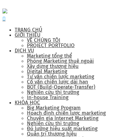
TRANG CHỦ
GIỚI THIỆU
VỀ CHÚNG TÔI
PROJECT PORTFOLIO
DỊCH VỤ
Marketing tổng thể
Phòng Marketing thuê ngoài
Xây dựng thương hiệu
Digital Marketing
Tư vấn chiến lược marketing
Cố vấn chiến lược dài hạn
BOT (Build-Operate-Transfer)
Nghiên cứu thị trường
In-house Training
KHÓA HỌC
Big Marketing Program
Hoạch định chiến lược marketing
Chuyên gia Internet Marketing
Nghiên cứu thị trường
Đo lường hiệu suất marketing
Quản trị thương hiệu