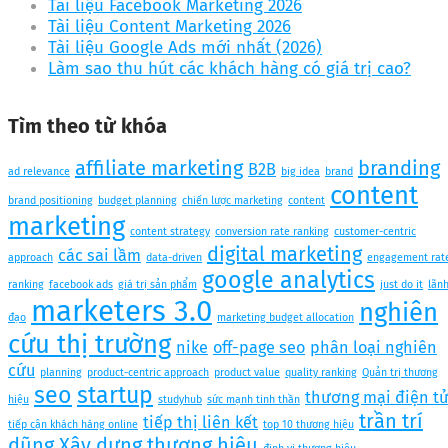
Tài liệu Facebook Marketing 2026
Tài liệu Content Marketing 2026
Tài liệu Google Ads mới nhất (2026)
Làm sao thu hút các khách hàng có giá trị cao?
Tìm theo từ khóa
affiliate marketing
branding
B2B
ad relevance
big idea
brand
content
brand positioning
budget planning
chiến lược marketing
content
marketing
content strategy
conversion rate ranking
customer-centric
digital marketing
các sai lầm
approach
data-driven
engagement rat
google analytics
ranking
facebook ads
giá trị sản phẩm
just do it
lãn
marketers 3.0
nghiên
đạo
marketing budget allocation
cứu thị trường
nike
off-page seo
phân loại nghiên
cứu
planning
product-centric approach
product value
quality ranking
Quản trị thương
seo
startup
thương mại điện t
hiệu
studyhub
sức mạnh tinh thần
trần trí
tiếp thị liên kết
tiếp cận khách hàng online
top 10 thương hiệu
dũng
Xây dựng thương hiệu