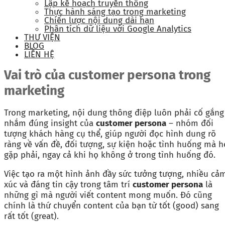
Lập kế hoạch truyền thông
Thực hành sáng tạo trong marketing
Chiến lược nội dung dài hạn
Phân tích dữ liệu với Google Analytics
THƯ VIỆN
BLOG
LIÊN HỆ
Vai trò của customer persona trong
marketing
Trong marketing, nội dung thông điệp luôn phải cố gắng
nhắm đúng insight của
customer persona
– nhóm đối
tượng khách hàng cụ thể, giúp người đọc hình dung rõ
ràng về vấn đề, đối tượng, sự kiện hoặc tình huống mà h
gặp phải, ngay cả khi họ không ở trong tình huống đó.
Việc tạo ra một hình ảnh đầy sức tưởng tượng, nhiều cả
xúc và đáng tin cậy trong tâm trí
customer persona
là
những gì mà người viết content mong muốn. Đó cũng
chính là thứ chuyển content của bạn từ tốt (good) sang
rất tốt (great).