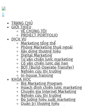
TRANG CHỦ
GIỚI THIỆU
VỀ CHÚNG TÔI
PROJECT PORTFOLIO
DỊCH VỤ
Marketing tổng thể
Phòng Marketing thuê ngoài
Xây dựng thương hiệu
Digital Marketing
Tư vấn chiến lược marketing
Cố vấn chiến lược dài hạn
BOT (Build-Operate-Transfer)
Nghiên cứu thị trường
In-house Training
KHÓA HỌC
Big Marketing Program
Hoạch định chiến lược marketing
Chuyên gia Internet Marketing
Nghiên cứu thị trường
Đo lường hiệu suất marketing
Quản trị thương hiệu