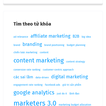
Tìm theo từ khóa
affiliate marketing
B2B
ad relevance
big idea
branding
brand
brand positioning
budget planning
chiến lược marketing
content
content marketing
content strategy
conversion rate ranking
customer-centric approach
digital marketing
các sai lầm
data-driven
engagement rate ranking
facebook ads
giá trị sản phẩm
google analytics
just do it
lãnh đạo
marketers 3.0
marketing budget allocation