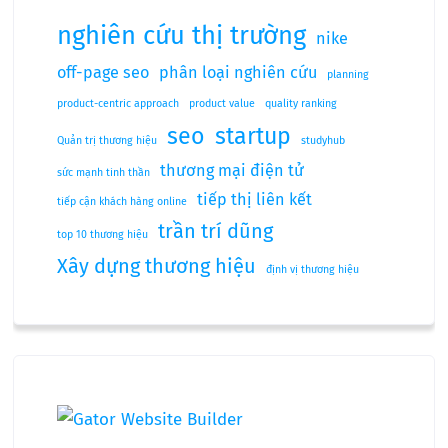
nghiên cứu thị trường
nike
off-page seo
phân loại nghiên cứu
planning
product-centric approach
product value
quality ranking
seo
startup
Quản trị thương hiệu
studyhub
thương mại điện tử
sức mạnh tinh thần
tiếp thị liên kết
tiếp cận khách hàng online
trần trí dũng
top 10 thương hiệu
Xây dựng thương hiệu
định vị thương hiệu