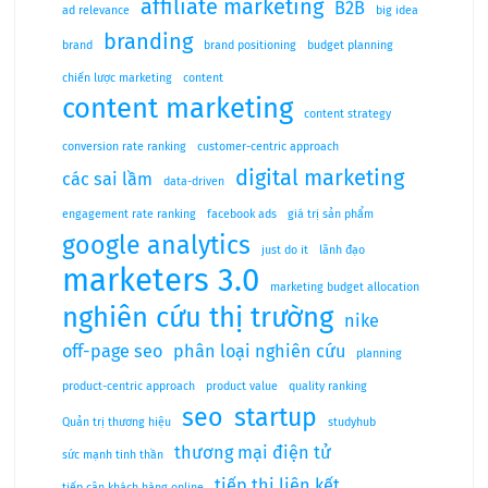
affiliate marketing
B2B
ad relevance
big idea
branding
brand
brand positioning
budget planning
chiến lược marketing
content
content marketing
content strategy
conversion rate ranking
customer-centric approach
digital marketing
các sai lầm
data-driven
engagement rate ranking
facebook ads
giá trị sản phẩm
google analytics
just do it
lãnh đạo
marketers 3.0
marketing budget allocation
nghiên cứu thị trường
nike
off-page seo
phân loại nghiên cứu
planning
product-centric approach
product value
quality ranking
seo
startup
Quản trị thương hiệu
studyhub
thương mại điện tử
sức mạnh tinh thần
tiếp thị liên kết
tiếp cận khách hàng online