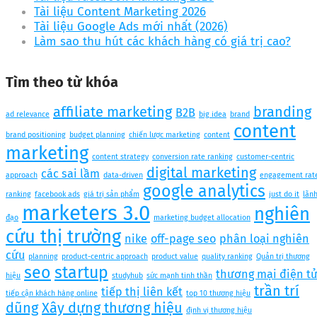
Tài liệu Content Marketing 2026
Tài liệu Google Ads mới nhất (2026)
Làm sao thu hút các khách hàng có giá trị cao?
Tìm theo từ khóa
affiliate marketing
branding
B2B
ad relevance
big idea
brand
content
brand positioning
budget planning
chiến lược marketing
content
marketing
content strategy
conversion rate ranking
customer-centric
digital marketing
các sai lầm
approach
data-driven
engagement rat
google analytics
ranking
facebook ads
giá trị sản phẩm
just do it
lãn
marketers 3.0
nghiên
đạo
marketing budget allocation
cứu thị trường
nike
off-page seo
phân loại nghiên
cứu
planning
product-centric approach
product value
quality ranking
Quản trị thương
seo
startup
thương mại điện t
hiệu
studyhub
sức mạnh tinh thần
trần trí
tiếp thị liên kết
tiếp cận khách hàng online
top 10 thương hiệu
dũng
Xây dựng thương hiệu
định vị thương hiệu