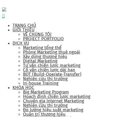
TRANG CHỦ
GIỚI THIỆU
VỀ CHÚNG TÔI
PROJECT PORTFOLIO
DỊCH VỤ
Marketing tổng thể
Phòng Marketing thuê ngoài
Xây dựng thương hiệu
Digital Marketing
Tư vấn chiến lược marketing
Cố vấn chiến lược dài hạn
BOT (Build-Operate-Transfer)
Nghiên cứu thị trường
In-house Training
KHÓA HỌC
Big Marketing Program
Hoạch định chiến lược marketing
Chuyên gia Internet Marketing
Nghiên cứu thị trường
Đo lường hiệu suất marketing
Quản trị thương hiệu