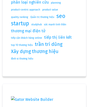
phân loại nghiên cứu
planning
product-centric approach
product value
seo
quality ranking
Quản trị thương hiệu
startup
studyhub
sức mạnh tinh thần
thương mại điện tử
tiếp thị liên kết
tiếp cận khách hàng online
trần trí dũng
top 10 thương hiệu
Xây dựng thương hiệu
định vị thương hiệu