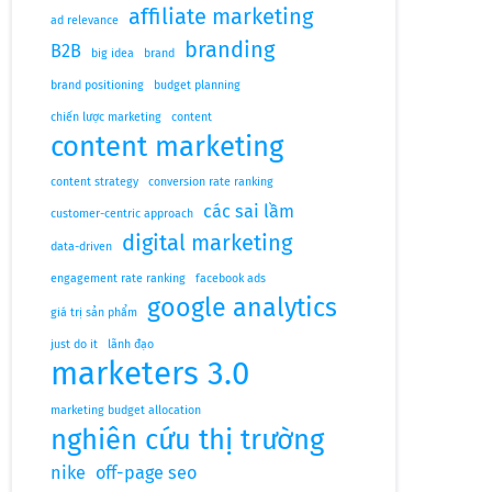
affiliate marketing
ad relevance
branding
B2B
big idea
brand
brand positioning
budget planning
chiến lược marketing
content
content marketing
content strategy
conversion rate ranking
các sai lầm
customer-centric approach
digital marketing
data-driven
engagement rate ranking
facebook ads
google analytics
giá trị sản phẩm
just do it
lãnh đạo
marketers 3.0
marketing budget allocation
nghiên cứu thị trường
nike
off-page seo