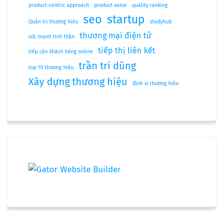
product-centric approach
product value
quality ranking
seo
startup
Quản trị thương hiệu
studyhub
thương mại điện tử
sức mạnh tinh thần
tiếp thị liên kết
tiếp cận khách hàng online
trần trí dũng
top 10 thương hiệu
Xây dựng thương hiệu
định vị thương hiệu