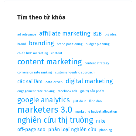
Tìm theo từ khóa
affiliate marketing
B2B
ad relevance
big idea
branding
brand
brand positioning
budget planning
chiến lược marketing
content
content marketing
content strategy
conversion rate ranking
customer-centric approach
digital marketing
các sai lầm
data-driven
engagement rate ranking
facebook ads
giá trị sản phẩm
google analytics
just do it
lãnh đạo
marketers 3.0
marketing budget allocation
nghiên cứu thị trường
nike
off-page seo
phân loại nghiên cứu
planning