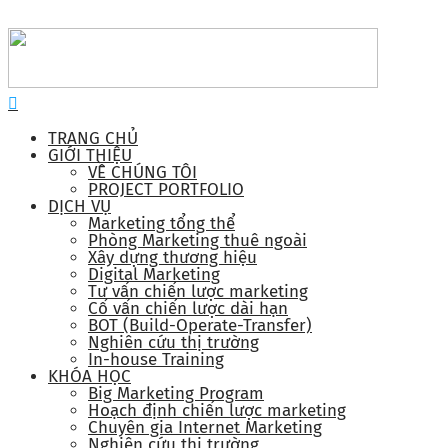
TRANG CHỦ
GIỚI THIỆU
VỀ CHÚNG TÔI
PROJECT PORTFOLIO
DỊCH VỤ
Marketing tổng thể
Phòng Marketing thuê ngoài
Xây dựng thương hiệu
Digital Marketing
Tư vấn chiến lược marketing
Cố vấn chiến lược dài hạn
BOT (Build-Operate-Transfer)
Nghiên cứu thị trường
In-house Training
KHÓA HỌC
Big Marketing Program
Hoạch định chiến lược marketing
Chuyên gia Internet Marketing
Nghiên cứu thị trường