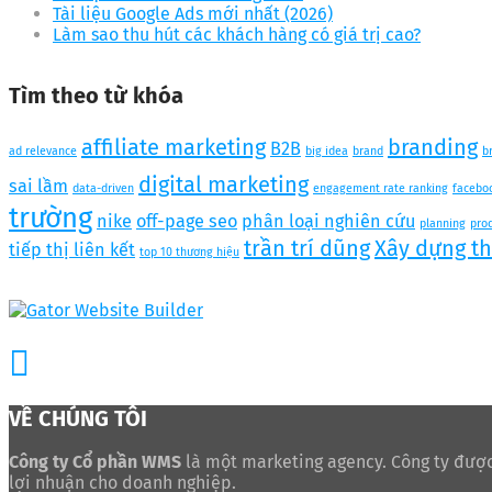
Tài liệu Google Ads mới nhất (2026)
Làm sao thu hút các khách hàng có giá trị cao?
Tìm theo từ khóa
affiliate marketing
branding
B2B
ad relevance
big idea
brand
b
digital marketing
sai lầm
data-driven
engagement rate ranking
facebo
trường
nike
off-page seo
phân loại nghiên cứu
planning
pro
trần trí dũng
Xây dựng t
tiếp thị liên kết
top 10 thương hiệu
VỀ CHÚNG TÔI
Công ty Cổ phần WMS
là một marketing agency. Công ty được
lợi nhuận cho doanh nghiệp.