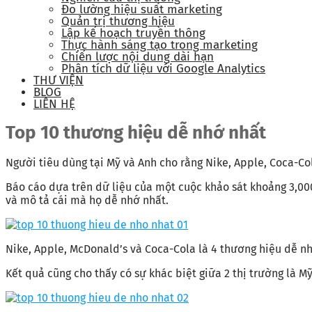
Đo lường hiệu suất marketing
Quản trị thương hiệu
Lập kế hoạch truyền thông
Thực hành sáng tạo trong marketing
Chiến lược nội dung dài hạn
Phân tích dữ liệu với Google Analytics
THƯ VIỆN
BLOG
LIÊN HỆ
Top 10 thương hiệu dễ nhớ nhất
Người tiêu dùng tại Mỹ và Anh cho rằng Nike, Apple, Coca-Co
Báo cáo dựa trên dữ liệu của một cuộc khảo sát khoảng 3,000
và mô tả cái mà họ dễ nhớ nhất.
Nike, Apple, McDonald’s và Coca-Cola là 4 thương hiệu dễ n
Kết quả cũng cho thấy có sự khác biệt giữa 2 thị trường là Mỹ