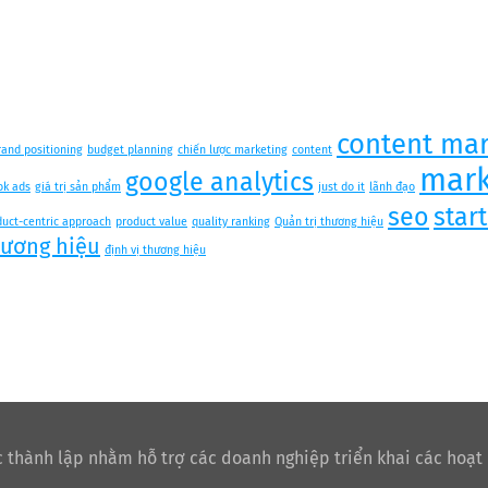
content mar
rand positioning
budget planning
chiến lược marketing
content
mark
google analytics
ok ads
giá trị sản phẩm
just do it
lãnh đạo
seo
star
duct-centric approach
product value
quality ranking
Quản trị thương hiệu
hương hiệu
định vị thương hiệu
 thành lập nhằm hỗ trợ các doanh nghiệp triển khai các hoạt