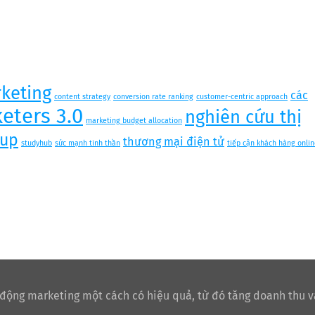
keting
các
content strategy
conversion rate ranking
customer-centric approach
eters 3.0
nghiên cứu thị
marketing budget allocation
tup
thương mại điện tử
studyhub
sức mạnh tinh thần
tiếp cận khách hàng onlin
 động marketing một cách có hiệu quả, từ đó tăng doanh thu v