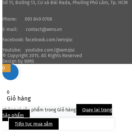
Số 11, Đường 13, Cư xá Đài Rada, Phường Phú Lâm, Tp. HCM
Phone:
093 849 0708
E-mail:
contact@wms.vn
Facebook:
facebook.com/wmsjsc
Youtube:
youtube.com/@wmsjsc
© Copyright 2015. All Rights Reserved
Design by WMS
0
0
Giỏ hàng
Không có sản phẩm trong Giỏ hàng
Quay lại trang
Sản phẩm
Tiếp tục mua sắm