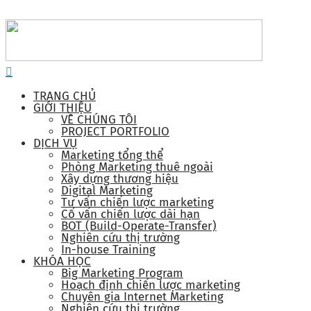
TRANG CHỦ
GIỚI THIỆU
VỀ CHÚNG TÔI
PROJECT PORTFOLIO
DỊCH VỤ
Marketing tổng thể
Phòng Marketing thuê ngoài
Xây dựng thương hiệu
Digital Marketing
Tư vấn chiến lược marketing
Cố vấn chiến lược dài hạn
BOT (Build-Operate-Transfer)
Nghiên cứu thị trường
In-house Training
KHÓA HỌC
Big Marketing Program
Hoạch định chiến lược marketing
Chuyên gia Internet Marketing
Nghiên cứu thị trường