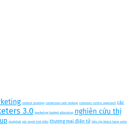
keting
các
content strategy
conversion rate ranking
customer-centric approach
eters 3.0
nghiên cứu thị
marketing budget allocation
tup
thương mại điện tử
studyhub
sức mạnh tinh thần
tiếp cận khách hàng onlin