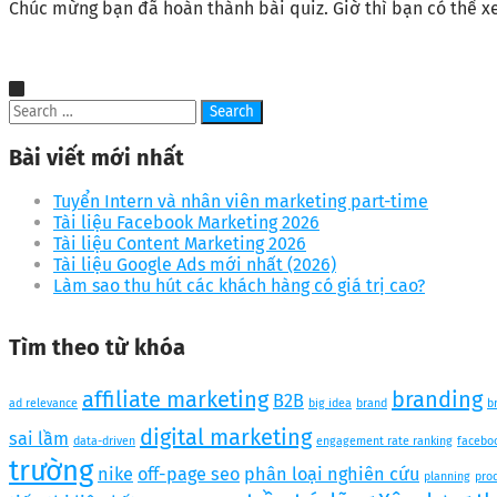
Chúc mừng bạn đã hoàn thành bài quiz. Giờ thì bạn có thể x
Bài viết mới nhất
Tuyển Intern và nhân viên marketing part-time
Tài liệu Facebook Marketing 2026
Tài liệu Content Marketing 2026
Tài liệu Google Ads mới nhất (2026)
Làm sao thu hút các khách hàng có giá trị cao?
Tìm theo từ khóa
affiliate marketing
branding
B2B
ad relevance
big idea
brand
b
digital marketing
sai lầm
data-driven
engagement rate ranking
facebo
trường
nike
off-page seo
phân loại nghiên cứu
planning
pro