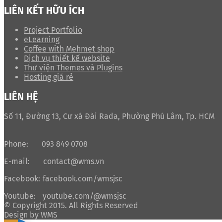
LIÊN KẾT HỮU ÍCH
Project Portfolio
eLearning
Coffee with Mehmet shop
Dịch vụ thiết kế website
Thư viện Themes và Plugins
Hosting giá rẻ
LIÊN HỆ
Số 11, Đường 13, Cư xá Đài Rada, Phường Phú Lâm, Tp. HCM
Phone:
093 849 0708
E-mail:
contact@wms.vn
Facebook:
facebook.com/wmsjsc
Youtube:
youtube.com/@wmsjsc
© Copyright 2015. All Rights Reserved
Design by WMS