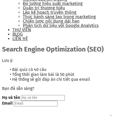
Đo lường hiệu suất marketing
Quản trị thương hiệu
Lập kế hoạch truyền thông
Thực hành sáng tạo trong marketing
Chiến lược nội dung dài hạn
Phân tích dữ liệu với Google Analytics
THƯ VIỆN
BLOG
LIÊN HỆ
Search Engine Optimization (SEO)
Lưu ý:
• Bài quiz có 40 câu
• Tổng thời gian làm bài là 50 phút
• Hệ thống sẽ gửi đáp án chi tiết qua email
Bạn đã sẵn sàng?
Họ và tên
Email