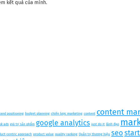
em kết quả của mình.
content mar
rand positioning
budget planning
chiến lược marketing
content
mark
google analytics
ok ads
giá trị sản phẩm
just do it
lãnh đạo
seo
star
duct-centric approach
product value
quality ranking
Quản trị thương hiệu