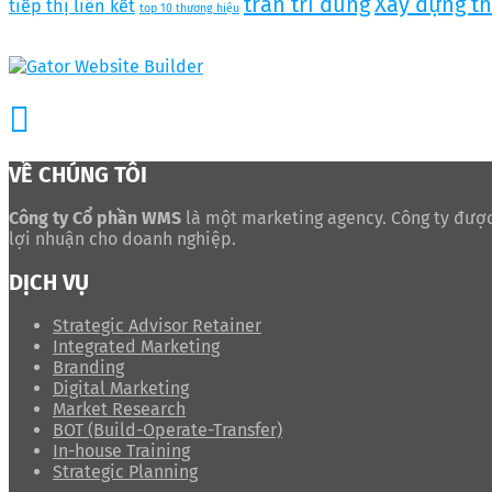
trần trí dũng
Xây dựng t
tiếp thị liên kết
top 10 thương hiệu
VỀ CHÚNG TÔI
Công ty Cổ phần WMS
là một marketing agency. Công ty được
lợi nhuận cho doanh nghiệp.
DỊCH VỤ
Strategic Advisor Retainer
Integrated Marketing
Branding
Digital Marketing
Market Research
BOT (Build-Operate-Transfer)
In-house Training
Strategic Planning