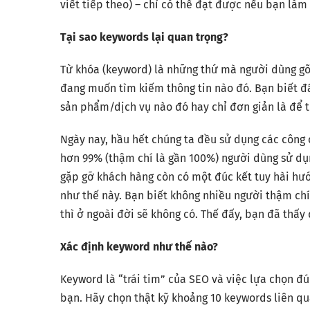
viết tiếp theo) – chỉ có thể đạt được nếu bạn làm
Tại sao keywords lại quan trọng?
Từ khóa (keyword) là những thứ mà người dùng gõ 
đang muốn tìm kiếm thông tin nào đó. Bạn biết đ
sản phẩm/dịch vụ nào đó hay chỉ đơn giản là để t
Ngày nay, hầu hết chúng ta đều sử dụng các công 
hơn 99% (thậm chí là gần 100%) người dùng sử dụn
gặp gỡ khách hàng còn có một đúc kết tuy hài hướ
như thế này. Bạn biết không nhiều người thậm chí
thì ở ngoài đời sẽ không có. Thế đấy, bạn đã thấ
Xác định keyword như thế nào?
Keyword là “trái tim” của SEO và việc lựa chọn đ
bạn. Hãy chọn thật kỹ khoảng 10 keywords liên qu