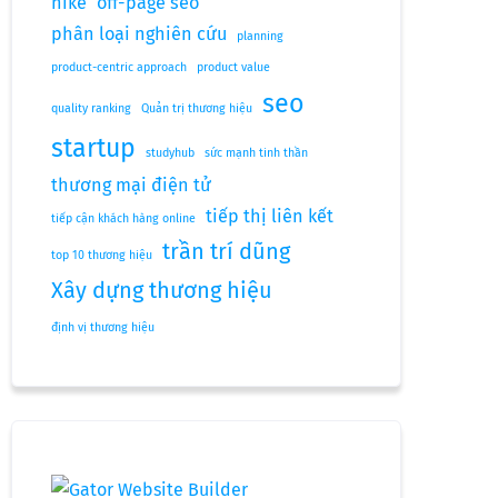
nike
off-page seo
phân loại nghiên cứu
planning
product-centric approach
product value
seo
quality ranking
Quản trị thương hiệu
startup
studyhub
sức mạnh tinh thần
thương mại điện tử
tiếp thị liên kết
tiếp cận khách hàng online
trần trí dũng
top 10 thương hiệu
Xây dựng thương hiệu
định vị thương hiệu