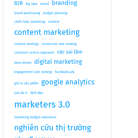
branding
B2B
big idea
brand
brand positioning
budget planning
chiến lược marketing
content
content marketing
content strategy
conversion rate ranking
các sai lầm
customer-centric approach
digital marketing
data-driven
engagement rate ranking
facebook ads
google analytics
giá trị sản phẩm
just do it
lãnh đạo
marketers 3.0
marketing budget allocation
nghiên cứu thị trường