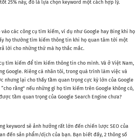
 tốt 25% này, đó là lựa chọn keyword một cách hợp lý.
vào các công cụ tìm kiếm, ví dụ như Google hay Bing khi họ
ấy họ thường tìm kiếm thông tin khi họ quan tâm tới một
rả lời cho những thứ mà họ thắc mắc.
cụ tìm kiếm để tìm kiếm thông tin cho mình. Và ở Việt Nam,
g Google. Riêng cá nhân tôi, trong quá trình làm việc và
c nhưng lại cho thấy tầm quan trọng cực kỳ lớn của Google
 “cho rằng” nếu những gì họ tìm kiếm trên Google không có,
y được tầm quan trọng của Google Search Engine chưa?
úng keyword sẽ ảnh hưởng rất lớn đến chiến lược SEO của
an đến sản phẩm/dịch của bạn. Bạn biết đấy, 2 thông số