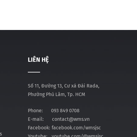
LIÊN HỆ
Số 11, Đường 13, Cư xá Đài Rada,
Phường Phú Lâm, Tp. HCM
Phone:
093 849 0708
E-mail:
contact@wms.vn
Facebook:
facebook.com/wmsjsc
s
Youtube:
youtube.com/@wmsjsc