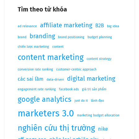
Tìm theo từ khóa
affiliate marketing
B2B
ad relevance
big idea
branding
brand
brand positioning
budget planning
chiến lược marketing
content
content marketing
content strategy
conversion rate ranking
customer-centric approach
digital marketing
các sai lầm
data-driven
engagement rate ranking
facebook ads
giá trị sản phẩm
google analytics
just do it
lãnh đạo
marketers 3.0
marketing budget allocation
nghiên cứu thị trường
nike