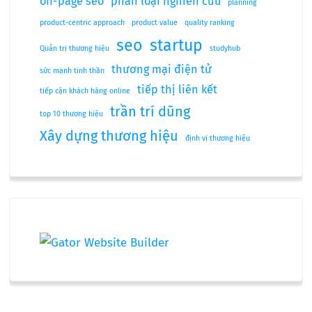
off-page seo
phân loại nghiên cứu
planning
product-centric approach
product value
quality ranking
seo
startup
Quản trị thương hiệu
studyhub
thương mại điện tử
sức mạnh tinh thần
tiếp thị liên kết
tiếp cận khách hàng online
trần trí dũng
top 10 thương hiệu
Xây dựng thương hiệu
định vị thương hiệu