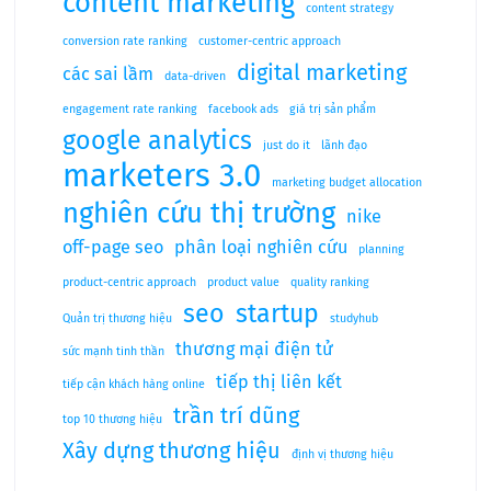
content marketing
content strategy
conversion rate ranking
customer-centric approach
digital marketing
các sai lầm
data-driven
engagement rate ranking
facebook ads
giá trị sản phẩm
google analytics
just do it
lãnh đạo
marketers 3.0
marketing budget allocation
nghiên cứu thị trường
nike
off-page seo
phân loại nghiên cứu
planning
product-centric approach
product value
quality ranking
seo
startup
Quản trị thương hiệu
studyhub
thương mại điện tử
sức mạnh tinh thần
tiếp thị liên kết
tiếp cận khách hàng online
trần trí dũng
top 10 thương hiệu
Xây dựng thương hiệu
định vị thương hiệu