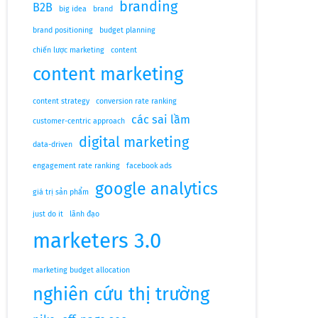
branding
B2B
big idea
brand
brand positioning
budget planning
chiến lược marketing
content
content marketing
content strategy
conversion rate ranking
các sai lầm
customer-centric approach
digital marketing
data-driven
engagement rate ranking
facebook ads
google analytics
giá trị sản phẩm
just do it
lãnh đạo
marketers 3.0
marketing budget allocation
nghiên cứu thị trường