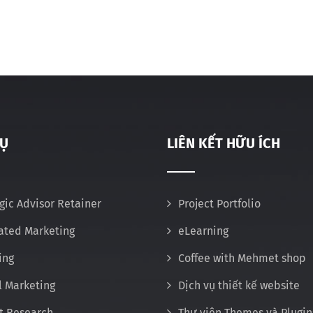
VỤ
LIÊN KẾT HỮU ÍCH
gic Advisor Retainer
Project Portfolio
rated Marketing
eLearning
ing
Coffee with Mehmet shop
l Marketing
Dịch vụ thiết kế website
t Research
Thư viện Themes và Plugin