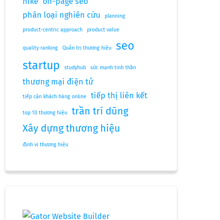
nike
off-page seo
phân loại nghiên cứu
planning
product-centric approach
product value
seo
quality ranking
Quản trị thương hiệu
startup
studyhub
sức mạnh tinh thần
thương mại điện tử
tiếp thị liên kết
tiếp cận khách hàng online
trần trí dũng
top 10 thương hiệu
Xây dựng thương hiệu
định vị thương hiệu