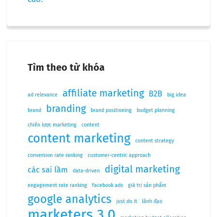
Tìm theo từ khóa
affiliate marketing
B2B
ad relevance
big idea
branding
brand
brand positioning
budget planning
chiến lược marketing
content
content marketing
content strategy
conversion rate ranking
customer-centric approach
digital marketing
các sai lầm
data-driven
engagement rate ranking
facebook ads
giá trị sản phẩm
google analytics
just do it
lãnh đạo
marketers 3.0