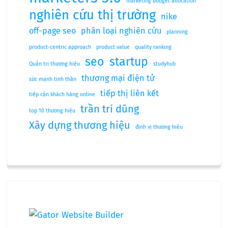
marketing budget allocation
nghiên cứu thị trường
nike
off-page seo
phân loại nghiên cứu
planning
product-centric approach
product value
quality ranking
seo
startup
Quản trị thương hiệu
studyhub
thương mại điện tử
sức mạnh tinh thần
tiếp thị liên kết
tiếp cận khách hàng online
trần trí dũng
top 10 thương hiệu
Xây dựng thương hiệu
định vị thương hiệu