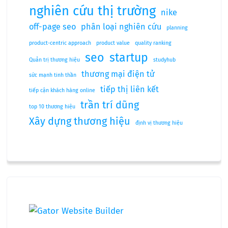
nghiên cứu thị trường
nike
off-page seo
phân loại nghiên cứu
planning
product-centric approach
product value
quality ranking
seo
startup
Quản trị thương hiệu
studyhub
thương mại điện tử
sức mạnh tinh thần
tiếp thị liên kết
tiếp cận khách hàng online
trần trí dũng
top 10 thương hiệu
Xây dựng thương hiệu
định vị thương hiệu