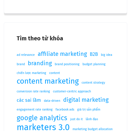
Tìm theo từ khóa
affiliate marketing
B2B
ad relevance
big idea
branding
brand
brand positioning
budget planning
chiến lược marketing
content
content marketing
content strategy
conversion rate ranking
customer-centric approach
digital marketing
các sai lầm
data-driven
engagement rate ranking
facebook ads
giá trị sản phẩm
google analytics
just do it
lãnh đạo
marketers 3.0
marketing budget allocation