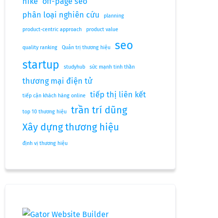
nike
off-page seo
phân loại nghiên cứu
planning
product-centric approach
product value
seo
quality ranking
Quản trị thương hiệu
startup
studyhub
sức mạnh tinh thần
thương mại điện tử
tiếp thị liên kết
tiếp cận khách hàng online
trần trí dũng
top 10 thương hiệu
Xây dựng thương hiệu
định vị thương hiệu