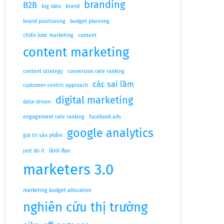
branding
B2B
big idea
brand
brand positioning
budget planning
chiến lược marketing
content
content marketing
content strategy
conversion rate ranking
các sai lầm
customer-centric approach
digital marketing
data-driven
engagement rate ranking
facebook ads
google analytics
giá trị sản phẩm
just do it
lãnh đạo
marketers 3.0
marketing budget allocation
nghiên cứu thị trường