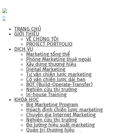
TRANG CHỦ
GIỚI THIỆU
VỀ CHÚNG TÔI
PROJECT PORTFOLIO
DỊCH VỤ
Marketing tổng thể
Phòng Marketing thuê ngoài
Xây dựng thương hiệu
Digital Marketing
Tư vấn chiến lược marketing
Cố vấn chiến lược dài hạn
BOT (Build-Operate-Transfer)
Nghiên cứu thị trường
In-house Training
KHÓA HỌC
Big Marketing Program
Hoạch định chiến lược marketing
Chuyên gia Internet Marketing
Nghiên cứu thị trường
Đo lường hiệu suất marketing
Quản trị thương hiệu