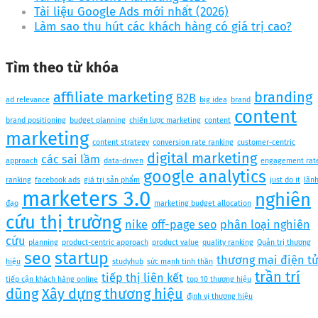
Tài liệu Google Ads mới nhất (2026)
Làm sao thu hút các khách hàng có giá trị cao?
Tìm theo từ khóa
affiliate marketing
branding
B2B
ad relevance
big idea
brand
content
brand positioning
budget planning
chiến lược marketing
content
marketing
content strategy
conversion rate ranking
customer-centric
digital marketing
các sai lầm
approach
data-driven
engagement rat
google analytics
ranking
facebook ads
giá trị sản phẩm
just do it
lãn
marketers 3.0
nghiên
đạo
marketing budget allocation
cứu thị trường
nike
off-page seo
phân loại nghiên
cứu
planning
product-centric approach
product value
quality ranking
Quản trị thương
seo
startup
thương mại điện t
hiệu
studyhub
sức mạnh tinh thần
trần trí
tiếp thị liên kết
tiếp cận khách hàng online
top 10 thương hiệu
dũng
Xây dựng thương hiệu
định vị thương hiệu