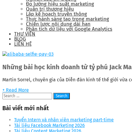
Đo lường hiệu suất marketing
Quản trị thương hiệu
Lập kế hoạch truyền thông
Thực hành sáng tạo trong marketing
Chiến lược nội dung dài hạn
Phân tích dữ liệu với Google Analytics
THƯ VIỆN
BLOG
LIÊN HỆ
Những bài học kinh doanh từ tỷ phú Jack Ma
Martin Sorrel, chuyên gia của Diễn đàn kinh tế thế giới vừa có
+ Read More
Bài viết mới nhất
Tuyển Intern và nhân viên marketing part-time
Tài liệu Facebook Marketing 2026
Tài liệu Content Marketing 2026