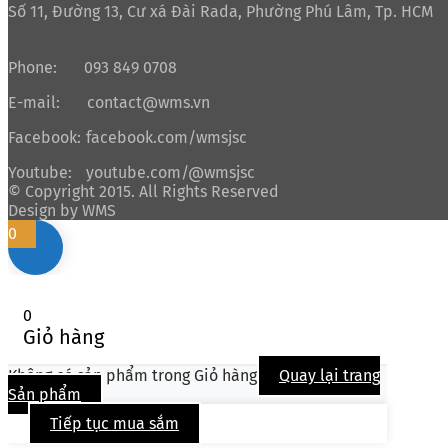
Số 11, Đường 13, Cư xá Đài Rada, Phường Phú Lâm, Tp. HCM
Phone:
093 849 0708
E-mail:
contact@wms.vn
Facebook:
facebook.com/wmsjsc
Youtube:
youtube.com/@wmsjsc
© Copyright 2015. All Rights Reserved
Design by WMS
0
0
Giỏ hàng
Không có sản phẩm trong Giỏ hàng
Quay lại trang
Sản phẩm
Tiếp tục mua sắm