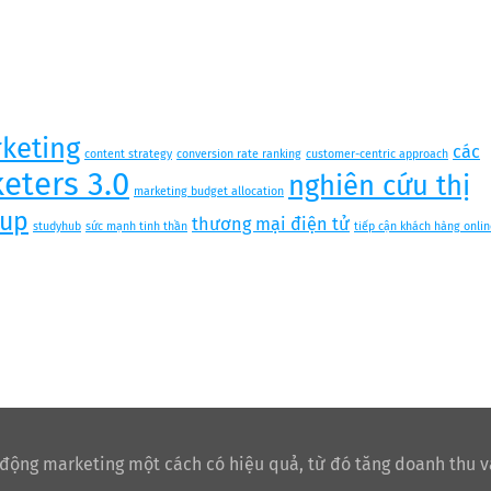
keting
các
content strategy
conversion rate ranking
customer-centric approach
eters 3.0
nghiên cứu thị
marketing budget allocation
tup
thương mại điện tử
studyhub
sức mạnh tinh thần
tiếp cận khách hàng onlin
 động marketing một cách có hiệu quả, từ đó tăng doanh thu v