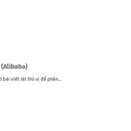
 (Alibaba)
 bài viết rât thú vị để phân...