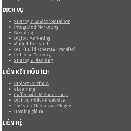
DỊCH VỤ
Strategic Advisor Retainer
Integrated Marketing
Branding
Digital Marketing
Market Research
BOT (Build-Operate-Transfer)
In-house Training
Strategic Planning
LIÊN KẾT HỮU ÍCH
Project Portfolio
eLearning
Coffee with Mehmet shop
Dịch vụ thiết kế website
Thư viện Themes và Plugins
Hosting giá rẻ
LIÊN HỆ