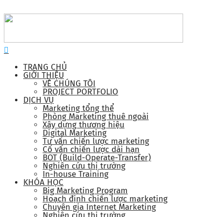
TRANG CHỦ
GIỚI THIỆU
VỀ CHÚNG TÔI
PROJECT PORTFOLIO
DỊCH VỤ
Marketing tổng thể
Phòng Marketing thuê ngoài
Xây dựng thương hiệu
Digital Marketing
Tư vấn chiến lược marketing
Cố vấn chiến lược dài hạn
BOT (Build-Operate-Transfer)
Nghiên cứu thị trường
In-house Training
KHÓA HỌC
Big Marketing Program
Hoạch định chiến lược marketing
Chuyên gia Internet Marketing
Nghiên cứu thị trường