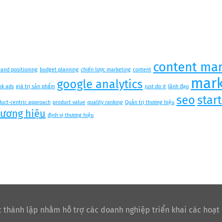
content mar
rand positioning
budget planning
chiến lược marketing
content
mark
google analytics
ok ads
giá trị sản phẩm
just do it
lãnh đạo
seo
star
duct-centric approach
product value
quality ranking
Quản trị thương hiệu
hương hiệu
định vị thương hiệu
 thành lập nhằm hỗ trợ các doanh nghiệp triển khai các hoạt