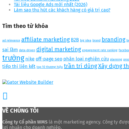
Tài liệu Google Ads mới nhất (2026)
Làm sao thu hút các khách hàng có giá trị cao?
Tìm theo từ khóa
affiliate marketing
branding
B2B
ad relevance
big idea
brand
b
digital marketing
sai lầm
data-driven
engagement rate ranking
facebo
trường
nike
off-page seo
phân loại nghiên cứu
planning
pro
trần trí dũng
Xây dựng t
tiếp thị liên kết
top 10 thương hiệu
VỀ CHÚNG TÔI
Công ty Cổ phần WMS
là một marketing agency. Công ty được
lợi nhuận cho doanh nghiệp.