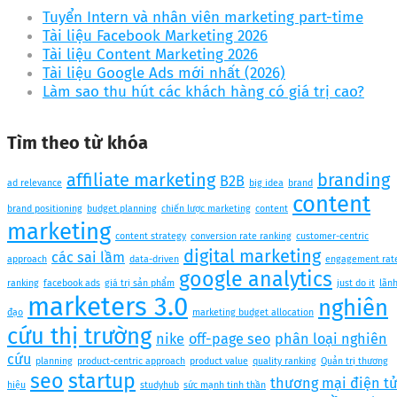
Tuyển Intern và nhân viên marketing part-time
Tài liệu Facebook Marketing 2026
Tài liệu Content Marketing 2026
Tài liệu Google Ads mới nhất (2026)
Làm sao thu hút các khách hàng có giá trị cao?
Tìm theo từ khóa
affiliate marketing
branding
B2B
ad relevance
big idea
brand
content
brand positioning
budget planning
chiến lược marketing
content
marketing
content strategy
conversion rate ranking
customer-centric
digital marketing
các sai lầm
approach
data-driven
engagement rat
google analytics
ranking
facebook ads
giá trị sản phẩm
just do it
lãn
marketers 3.0
nghiên
đạo
marketing budget allocation
cứu thị trường
nike
off-page seo
phân loại nghiên
cứu
planning
product-centric approach
product value
quality ranking
Quản trị thương
seo
startup
thương mại điện t
hiệu
studyhub
sức mạnh tinh thần