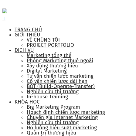
TRANG CHỦ
GIỚI THIỆU
VỀ CHÚNG TÔI
PROJECT PORTFOLIO
DỊCH VỤ
Marketing tổng thể
Phòng Marketing thuê ngoài
Xây dựng thương hiệu
Digital Marketing
Tư vấn chiến lược marketing
Cố vấn chiến lược dài hạn
BOT (Build-Operate-Transfer)
Nghiên cứu thị trường
In-house Training
KHÓA HỌC
Big Marketing Program
Hoạch định chiến lược marketing
Chuyên gia Internet Marketing
Nghiên cứu thị trường
Đo lường hiệu suất marketing
Quản trị thương hiệu