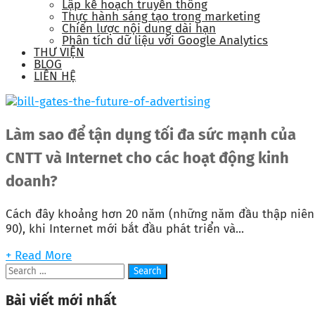
Lập kế hoạch truyền thông
Thực hành sáng tạo trong marketing
Chiến lược nội dung dài hạn
Phân tích dữ liệu với Google Analytics
THƯ VIỆN
BLOG
LIÊN HỆ
Làm sao để tận dụng tối đa sức mạnh của
CNTT và Internet cho các hoạt động kinh
doanh?
Cách đây khoảng hơn 20 năm (những năm đầu thập niên
90), khi Internet mới bắt đầu phát triển và...
+ Read More
Bài viết mới nhất