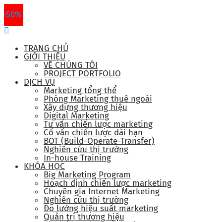
-50%
-50%
TRANG CHỦ
GIỚI THIỆU
VỀ CHÚNG TÔI
PROJECT PORTFOLIO
DỊCH VỤ
Marketing tổng thể
Phòng Marketing thuê ngoài
Xây dựng thương hiệu
Digital Marketing
Tư vấn chiến lược marketing
Cố vấn chiến lược dài hạn
BOT (Build-Operate-Transfer)
Nghiên cứu thị trường
In-house Training
KHÓA HỌC
Big Marketing Program
Hoạch định chiến lược marketing
Chuyên gia Internet Marketing
Nghiên cứu thị trường
Đo lường hiệu suất marketing
Quản trị thương hiệu