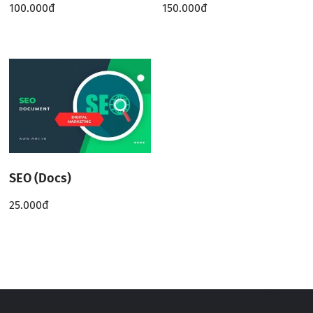
100.000
đ
150.000
đ
SEO (Docs)
25.000
đ