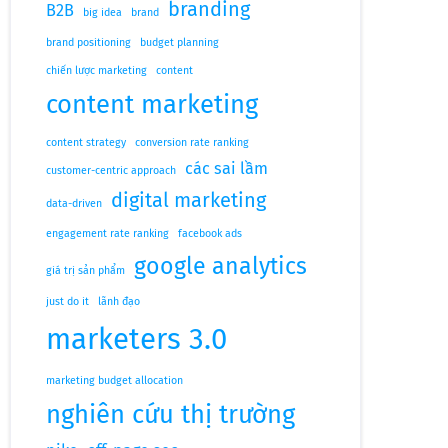
branding
B2B
big idea
brand
brand positioning
budget planning
chiến lược marketing
content
content marketing
content strategy
conversion rate ranking
các sai lầm
customer-centric approach
digital marketing
data-driven
engagement rate ranking
facebook ads
google analytics
giá trị sản phẩm
just do it
lãnh đạo
marketers 3.0
marketing budget allocation
nghiên cứu thị trường