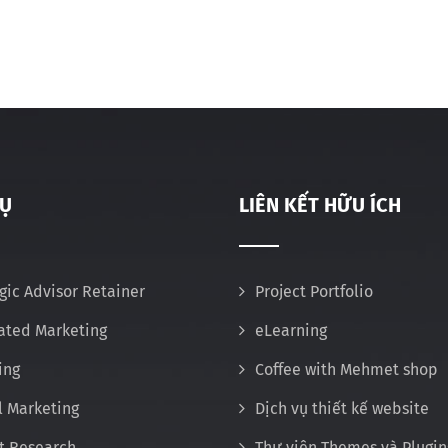
VỤ
LIÊN KẾT HỮU ÍCH
gic Advisor Retainer
Project Portfolio
rated Marketing
eLearning
ing
Coffee with Mehmet shop
l Marketing
Dịch vụ thiết kế website
t Research
Thư viện Themes và Plugin