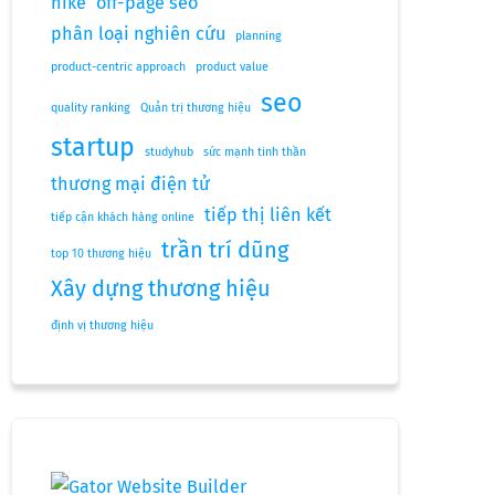
nike
off-page seo
phân loại nghiên cứu
planning
product-centric approach
product value
seo
quality ranking
Quản trị thương hiệu
startup
studyhub
sức mạnh tinh thần
thương mại điện tử
tiếp thị liên kết
tiếp cận khách hàng online
trần trí dũng
top 10 thương hiệu
Xây dựng thương hiệu
định vị thương hiệu