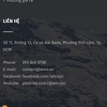
Hosting giá rẻ
LIÊN HỆ
Số 11, Đường 13, Cư xá Đài Rada, Phường Phú Lâm, Tp.
HCM
Phone:
093 849 0708
E-mail:
contact@wms.vn
Facebook:
facebook.com/wmsjsc
Youtube:
youtube.com/@wmsjsc