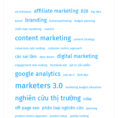
affiliate marketing
B2B
ad relevance
big idea
branding
brand
brand positioning
budget planning
chiến lược marketing
content
content marketing
content strategy
conversion rate ranking
customer-centric approach
digital marketing
các sai lầm
data-driven
engagement rate ranking
facebook ads
giá trị sản phẩm
google analytics
just do it
lãnh đạo
marketers 3.0
marketing budget allocation
nghiên cứu thị trường
nike
off-page seo
phân loại nghiên cứu
planning
product-centric approach
product value
quality ranking