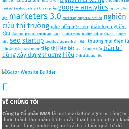
các sai lầm
approach
data-driven
engagement rat
google analytics
ranking
facebook ads
giá trị sản phẩm
just do it
lãn
marketers 3.0
nghiên
đạo
marketing budget allocation
cứu thị trường
nike
off-page seo
phân loại nghiên
cứu
planning
product-centric approach
product value
quality ranking
Quản trị thương
seo
startup
thương mại điện t
hiệu
studyhub
sức mạnh tinh thần
trần trí
tiếp thị liên kết
tiếp cận khách hàng online
top 10 thương hiệu
dũng
Xây dựng thương hiệu
định vị thương hiệu
VỀ CHÚNG TÔI
Công ty Cổ phần WMS
là một marketing agency. Công ty
được thành lập nhằm hỗ trợ các doanh nghiệp triển kha
các hoạt động marketing một cách có hiệu quả, từ đó