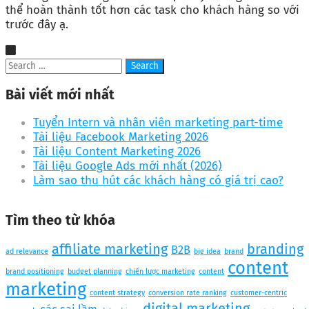
thể hoàn thành tốt hơn các task cho khách hàng so với
trước đây ạ.
Bài viết mới nhất
Tuyển Intern và nhân viên marketing part-time
Tài liệu Facebook Marketing 2026
Tài liệu Content Marketing 2026
Tài liệu Google Ads mới nhất (2026)
Làm sao thu hút các khách hàng có giá trị cao?
Tìm theo từ khóa
affiliate marketing
branding
B2B
ad relevance
big idea
brand
content
brand positioning
budget planning
chiến lược marketing
content
marketing
content strategy
conversion rate ranking
customer-centric
digital marketing