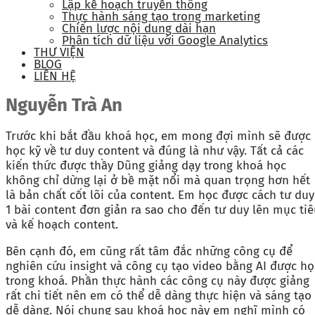
Lập kế hoạch truyền thông
Thực hành sáng tạo trong marketing
Chiến lược nội dung dài hạn
Phân tích dữ liệu với Google Analytics
THƯ VIỆN
BLOG
LIÊN HỆ
Nguyễn Trà An
Trước khi bắt đầu khoá học, em mong đợi mình sẽ được
học kỹ về tư duy content và đúng là như vậy. Tất cả các
kiến thức được thầy Dũng giảng dạy trong khoá học
không chỉ dừng lại ở bề mặt nổi mà quan trọng hơn hết
là bản chất cốt lõi của content. Em học được cách tư duy
1 bài content đơn giản ra sao cho đến tư duy lên mục ti
và kế hoạch content.
Bên cạnh đó, em cũng rất tâm đắc những công cụ để
nghiên cứu insight và công cụ tạo video bằng AI được họ
trong khoá. Phần thực hành các công cụ này được giảng
rất chi tiết nên em có thể dễ dàng thực hiện và sáng tạo
dễ dàng. Nói chung sau khoá học này em nghĩ mình có