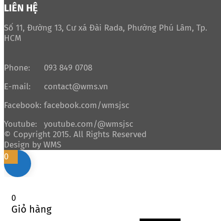
LIÊN HỆ
Số 11, Đường 13, Cư xá Đài Rada, Phường Phú Lâm, Tp.
HCM
Phone:
093 849 0708
E-mail:
contact@wms.vn
Facebook:
facebook.com/wmsjsc
Youtube:
youtube.com/@wmsjsc
© Copyright 2015. All Rights Reserved
Design by WMS
0
0
Giỏ hàng