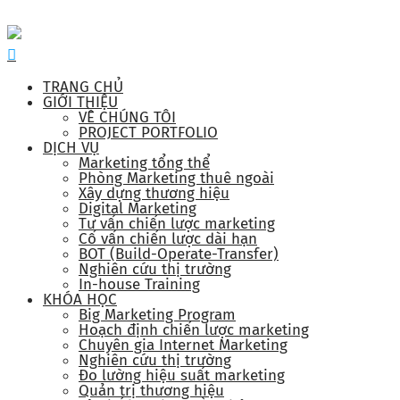
TRANG CHỦ
GIỚI THIỆU
VỀ CHÚNG TÔI
PROJECT PORTFOLIO
DỊCH VỤ
Marketing tổng thể
Phòng Marketing thuê ngoài
Xây dựng thương hiệu
Digital Marketing
Tư vấn chiến lược marketing
Cố vấn chiến lược dài hạn
BOT (Build-Operate-Transfer)
Nghiên cứu thị trường
In-house Training
KHÓA HỌC
Big Marketing Program
Hoạch định chiến lược marketing
Chuyên gia Internet Marketing
Nghiên cứu thị trường
Đo lường hiệu suất marketing
Quản trị thương hiệu