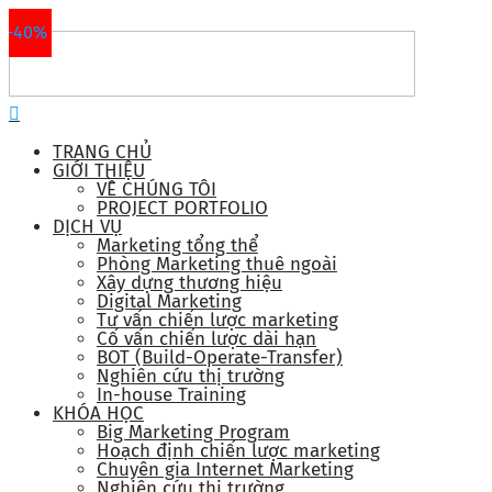
-40%
TRANG CHỦ
GIỚI THIỆU
VỀ CHÚNG TÔI
PROJECT PORTFOLIO
DỊCH VỤ
Marketing tổng thể
Phòng Marketing thuê ngoài
Xây dựng thương hiệu
Digital Marketing
Tư vấn chiến lược marketing
Cố vấn chiến lược dài hạn
BOT (Build-Operate-Transfer)
Nghiên cứu thị trường
In-house Training
KHÓA HỌC
Big Marketing Program
Hoạch định chiến lược marketing
Chuyên gia Internet Marketing
Nghiên cứu thị trường