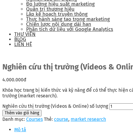
Đo lường hiệu suất marketing
Quản trị thương hiệu
Lập kế hoạch truyền thông
Thực hành sáng tạo trong marketing
Chiến lược nội dung dài hạn
Phân tích dữ liệu với Google Analytics
THƯ VIỆN
BLOG
LIÊN HỆ
Nghiên cứu thị trường (Videos & Onli
4.000.000
đ
Khóa học trang bị kiến thức và kỹ năng để có thể thực hiện c
trường (market research).
Nghiên cứu thị trường (Videos & Online) số lượng
Thêm vào giỏ hàng
Danh mục:
Courses
Thẻ:
course
,
market research
Mô tả