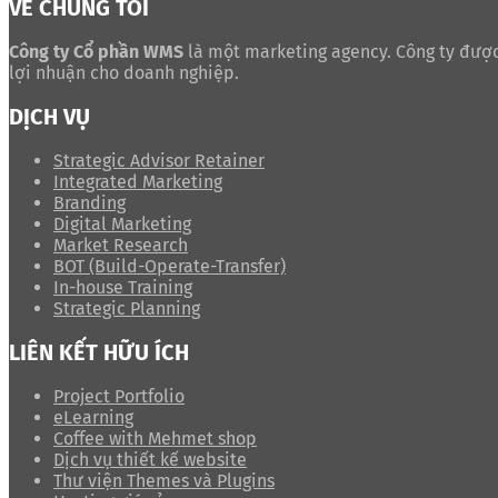
VỀ CHÚNG TÔI
Công ty Cổ phần WMS
là một marketing agency. Công ty được
lợi nhuận cho doanh nghiệp.
DỊCH VỤ
Strategic Advisor Retainer
Integrated Marketing
Branding
Digital Marketing
Market Research
BOT (Build-Operate-Transfer)
In-house Training
Strategic Planning
LIÊN KẾT HỮU ÍCH
Project Portfolio
eLearning
Coffee with Mehmet shop
Dịch vụ thiết kế website
Thư viện Themes và Plugins