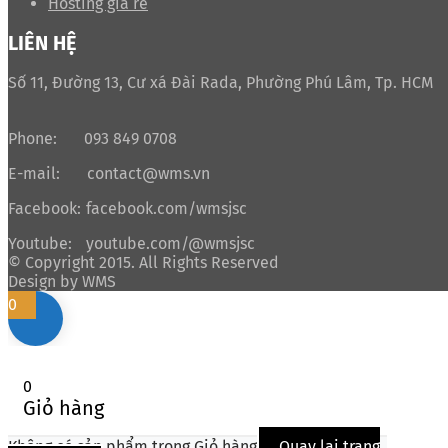
Hosting giá rẻ
LIÊN HỆ
Số 11, Đường 13, Cư xá Đài Rada, Phường Phú Lâm, Tp. HCM
Phone:
093 849 0708
E-mail:
contact@wms.vn
Facebook:
facebook.com/wmsjsc
Youtube:
youtube.com/@wmsjsc
© Copyright 2015. All Rights Reserved
Design by WMS
0
0
Giỏ hàng
Không có sản phẩm trong Giỏ hàng
Quay lại trang