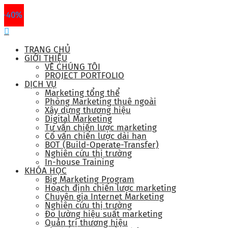
-40%
TRANG CHỦ
GIỚI THIỆU
VỀ CHÚNG TÔI
PROJECT PORTFOLIO
DỊCH VỤ
Marketing tổng thể
Phòng Marketing thuê ngoài
Xây dựng thương hiệu
Digital Marketing
Tư vấn chiến lược marketing
Cố vấn chiến lược dài hạn
BOT (Build-Operate-Transfer)
Nghiên cứu thị trường
In-house Training
KHÓA HỌC
Big Marketing Program
Hoạch định chiến lược marketing
Chuyên gia Internet Marketing
Nghiên cứu thị trường
Đo lường hiệu suất marketing
Quản trị thương hiệu