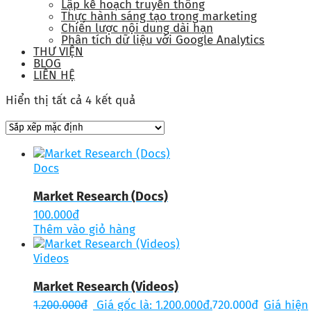
Lập kế hoạch truyền thông
Thực hành sáng tạo trong marketing
Chiến lược nội dung dài hạn
Phân tích dữ liệu với Google Analytics
THƯ VIỆN
BLOG
LIÊN HỆ
Hiển thị tất cả 4 kết quả
Docs
Market Research (Docs)
100.000
đ
Thêm vào giỏ hàng
Videos
Market Research (Videos)
1.200.000
đ
Giá gốc là: 1.200.000đ.
720.000
đ
Giá hiện