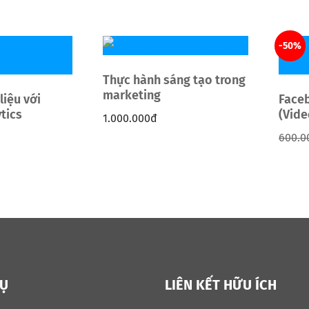
-50%
Thực hành sáng tạo trong
marketing
liệu với
Face
tics
(Vide
1.000.000
đ
600.0
VỤ
LIÊN KẾT HỮU ÍCH