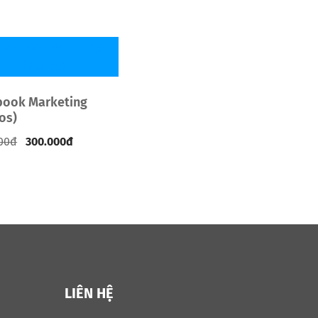
book Marketing
os)
00
đ
300.000
đ
LIÊN HỆ