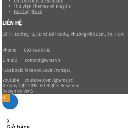
Dịch vụ thiết kế website
Thư viện Themes và Plugins
Hosting giá rẻ
LIÊN HỆ
Số 11, Đường 13, Cư xá Đài Rada, Phường Phú Lâm, Tp. HCM
Phone:
093 849 0708
E-mail:
contact@wms.vn
Facebook:
facebook.com/wmsjsc
Youtube:
youtube.com/@wmsjsc
© Copyright 2015. All Rights Reserved
Design by WMS
0
0
Giỏ hàng