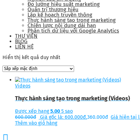
Đo lường hiệu suất marketing
Quản trị thương hiệu
Lập kế hoạch truyền thông
Thực hành sáng tạo trong marketing
Chiến lược nội dung dài hạn
Phân tích dữ liệu với Google Analytics
THƯ VIỆN
BLOG
LIÊN HỆ
Hiển thị kết quả duy nhất
Videos
Thực hành sáng tạo trong marketing (Videos)
Được xếp hạng
5.00
5 sao
600.000
đ
Giá gốc là: 600.000đ.
360.000
đ
Giá hiện tại 
Thêm vào giỏ hàng