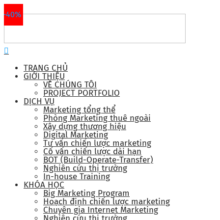
-40%
TRANG CHỦ
GIỚI THIỆU
VỀ CHÚNG TÔI
PROJECT PORTFOLIO
DỊCH VỤ
Marketing tổng thể
Phòng Marketing thuê ngoài
Xây dựng thương hiệu
Digital Marketing
Tư vấn chiến lược marketing
Cố vấn chiến lược dài hạn
BOT (Build-Operate-Transfer)
Nghiên cứu thị trường
In-house Training
KHÓA HỌC
Big Marketing Program
Hoạch định chiến lược marketing
Chuyên gia Internet Marketing
Nghiên cứu thị trường