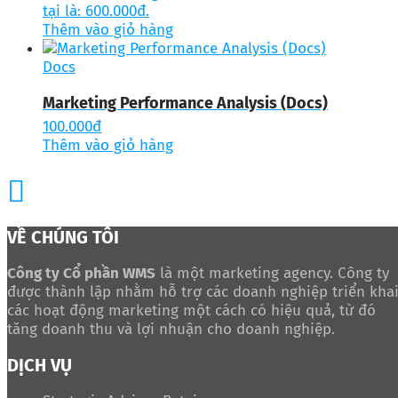
tại là: 600.000đ.
Thêm vào giỏ hàng
Docs
Marketing Performance Analysis (Docs)
100.000
đ
Thêm vào giỏ hàng
VỀ CHÚNG TÔI
Công ty Cổ phần WMS
là một marketing agency. Công ty
được thành lập nhằm hỗ trợ các doanh nghiệp triển kha
các hoạt động marketing một cách có hiệu quả, từ đó
tăng doanh thu và lợi nhuận cho doanh nghiệp.
DỊCH VỤ