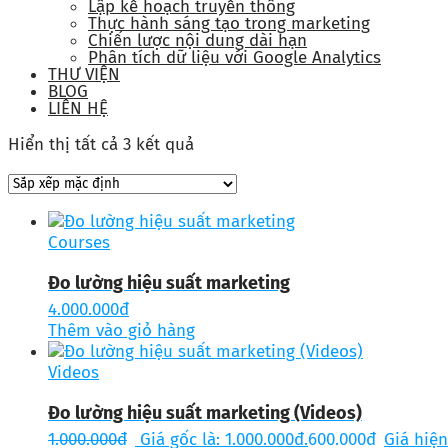
Lập kế hoạch truyền thông
Thực hành sáng tạo trong marketing
Chiến lược nội dung dài hạn
Phân tích dữ liệu với Google Analytics
THƯ VIỆN
BLOG
LIÊN HỆ
Hiển thị tất cả 3 kết quả
Courses
Đo lường hiệu suất marketing
4.000.000
đ
Thêm vào giỏ hàng
Videos
Đo lường hiệu suất marketing (Videos)
1.000.000
đ
Giá gốc là: 1.000.000đ.
600.000
đ
Giá hiện