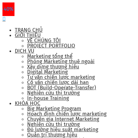
-40%
TRANG CHỦ
GIỚI THIỆU
VỀ CHÚNG TÔI
PROJECT PORTFOLIO
DỊCH VỤ
Marketing tổng thể
Phòng Marketing thuê ngoài
Xây dựng thương hiệu
Digital Marketing
Tư vấn chiến lược marketing
Cố vấn chiến lược dài hạn
BOT (Build-Operate-Transfer)
Nghiên cứu thị trường
In-house Training
KHÓA HỌC
Big Marketing Program
Hoạch định chiến lược marketing
Chuyên gia Internet Marketing
Nghiên cứu thị trường
Đo lường hiệu suất marketing
Quản trị thương hiệu