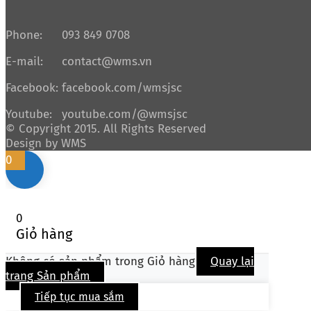
Phone:
093 849 0708
E-mail:
contact@wms.vn
Facebook:
facebook.com/wmsjsc
Youtube:
youtube.com/@wmsjsc
© Copyright 2015. All Rights Reserved
Design by WMS
0
0
Giỏ hàng
Không có sản phẩm trong Giỏ hàng
Quay lại
trang Sản phẩm
Tiếp tục mua sắm