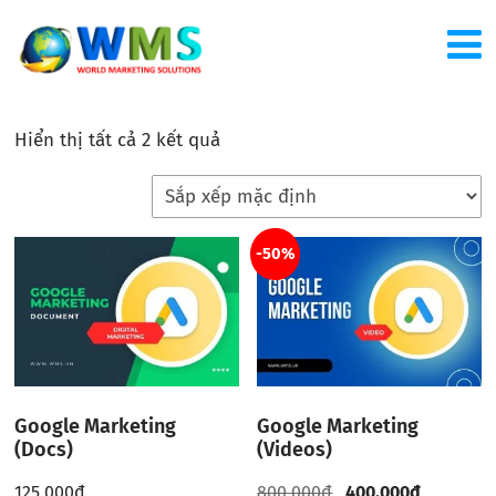
Hiển thị tất cả 2 kết quả
-50%
Google Marketing
Google Marketing
(Docs)
(Videos)
125.000
đ
800.000
đ
400.000
đ